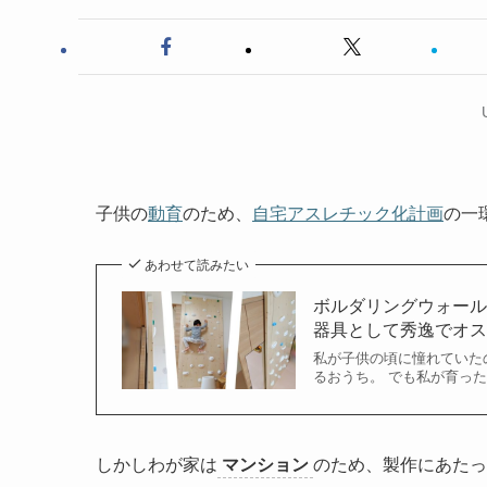
子供の
動育
のため、
自宅アスレチック化計画
の一
あわせて読みたい
ボルダリングウォール
器具として秀逸でオ
私が子供の頃に憧れていた
るおうち。 でも私が育っ
しかしわが家は
マンション
のため、製作にあたっ