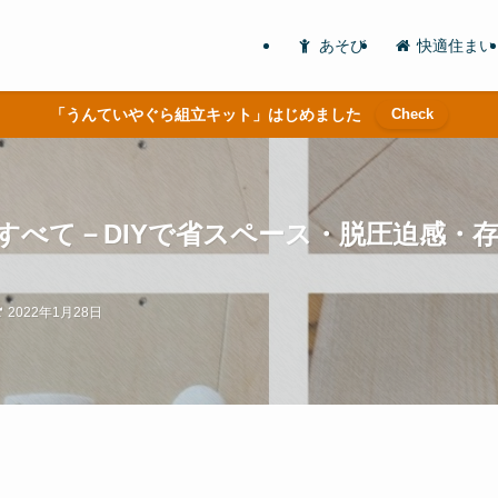
あそび
快適住まい
「うんていやぐら組立キット」はじめました
Check
すべて－DIYで省スペース・脱圧迫感・
2022年1月28日