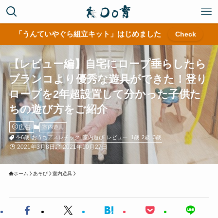
「うんていやぐら組立キット」はじめました
Check
【レビュー編】自宅にロープ垂らしたら
ブランコより優秀な遊具ができた！登り
ロープを2年超設置して分かった子供た
ちの遊び方をご紹介
広告
室内遊具
4-6歳
おうちアスレチック
室内遊び
レビュー
1歳
2歳
3歳
2021年3月8日
2021年10月27日
ホーム
あそび
室内遊具