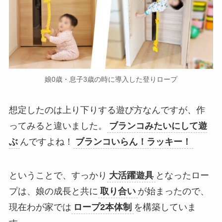
娘0歳・息子3歳の時に導入した登りロープ
想定したのは上り下りする遊び方なんですが、作
ってみると違いました。
ブランコみたいにして遊
ぶ
んですよね！
ブランコいらん！ラッキー！
ということで、すっかり
大活躍遊具
となったロー
プは、娘の成長と共に
取り合い
が始まったので、
現在わが家では
ロープ2本体制
を構築していま