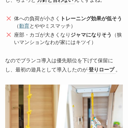
し、ちょっと
方針と合わない
んですよね。
体への負荷が小さく
トレーニング効果が低そう
（
動育
とややミスマッチ）
座部・カゴが大きくなり
ジャマになりそう
（狭
いマンションなわが家にはキツイ）
なのでブランコ導入は優先順位を下げて保留に
し、最初の遊具として導入したのが
登りロープ
。