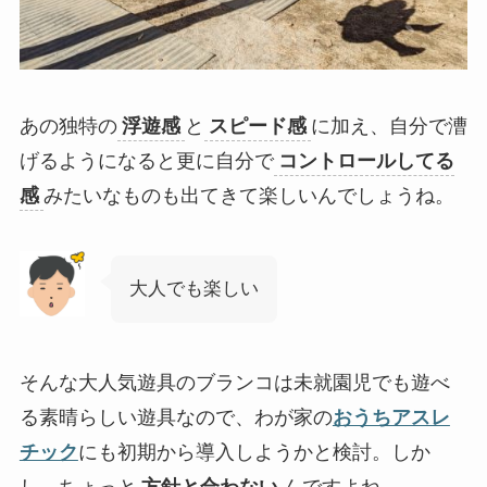
あの独特の
浮遊感
と
スピード感
に加え、自分で漕
げるようになると更に自分で
コントロールしてる
感
みたいなものも出てきて楽しいんでしょうね。
大人でも楽しい
そんな大人気遊具のブランコは未就園児でも遊べ
る素晴らしい遊具なので、わが家の
おうちアスレ
チック
にも初期から導入しようかと検討。しか