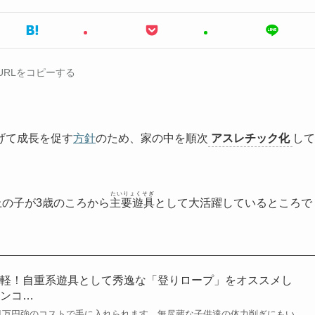
URLをコピーする
げて成長を促す
方針
のため、家の中を順次
アスレチック化
して
たいりょくそぎ
上の子が3歳のころから
主要遊具
として大活躍しているところで
手軽！自重系遊具として秀逸な「登りロープ」をオススメし
ランコ…
1万円強のコストで手に入れられます。無尽蔵な子供達の体力削ぎにもい