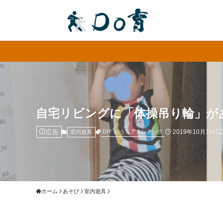
自宅リビングに「体操吊り輪」が
広告
2019年10月19日
DIY
おうちアスレチック
室内遊具
ホーム
あそび
室内遊具