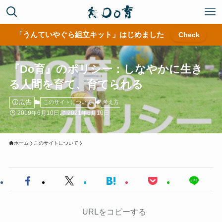
「うんていやぐら組立キット」はじめました
Check
『Do育』のポリシー：しなやかに生き
る人間を育て、育てられる
広告
考え方
このサイトについて
2019年6月10日
2021年6月10日
ホーム
このサイトについて
URLをコピーする