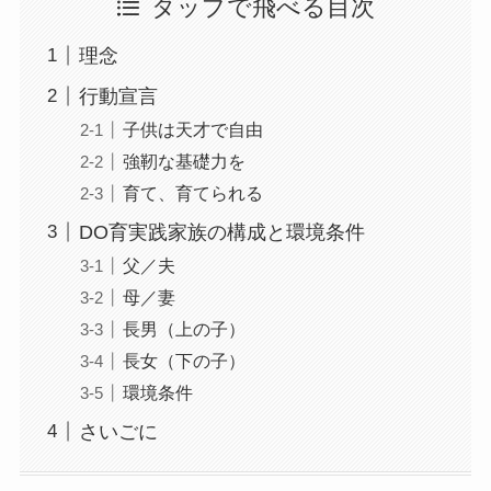
タップで飛べる目次
理念
行動宣言
子供は天才で自由
強靭な基礎力を
育て、育てられる
DO育実践家族の構成と環境条件
父／夫
母／妻
長男（上の子）
長女（下の子）
環境条件
さいごに