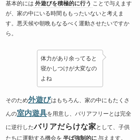
基本的には
外遊びを積極的に行う
ことで与えます
が、家の中にいる時間ももったいないと考えま
す。悪天候や朝晩もなるべく運動させたいですか
ら。
体力があり余ってると
寝かしつけが大変なの
よね
外遊び
そのため
はもちろん、家の中にもたくさ
室内遊具
んの
を用意し、バリアフリーとは完全
バリアだらけな家
に逆行した
として、子供
たちに運動する機会を
半ば強制的に
与えます。