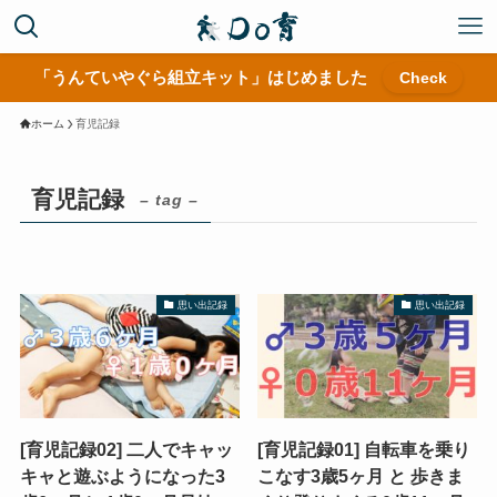
「うんていやぐら組立キット」はじめました
Check
ホーム
育児記録
育児記録
– tag –
思い出記録
思い出記録
[育児記録02] 二人でキャッ
[育児記録01] 自転車を乗り
キャと遊ぶようになった3
こなす3歳5ヶ月 と 歩きま