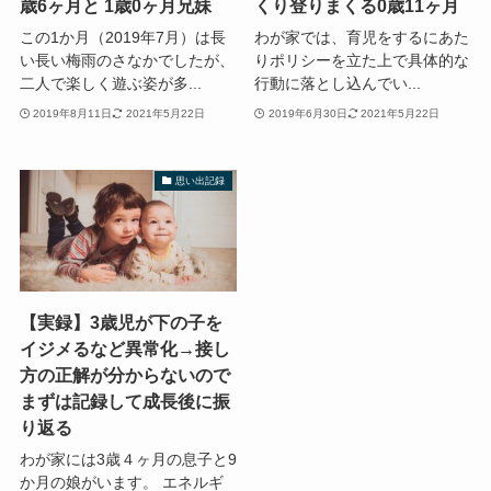
歳6ヶ月と 1歳0ヶ月兄妹
くり登りまくる0歳11ヶ月
この1か月（2019年7月）は長
わが家では、育児をするにあた
い長い梅雨のさなかでしたが、
りポリシーを立た上で具体的な
二人で楽しく遊ぶ姿が多...
行動に落とし込んでい...
2019年8月11日
2021年5月22日
2019年6月30日
2021年5月22日
思い出記録
【実録】3歳児が下の子を
イジメるなど異常化→接し
方の正解が分からないので
まずは記録して成長後に振
り返る
わが家には3歳４ヶ月の息子と9
か月の娘がいます。 エネルギ