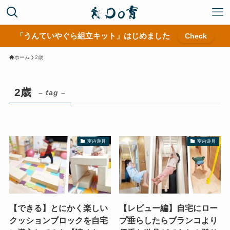
「うんていやぐら組立キット」はじめました
Check
ホーム
2歳
2歳
– tag –
室内遊具
室内遊具
【できる】とにかく楽しい
【レビュー編】自宅にロー
クッションブロックを自宅
プ垂らしたらブランコより