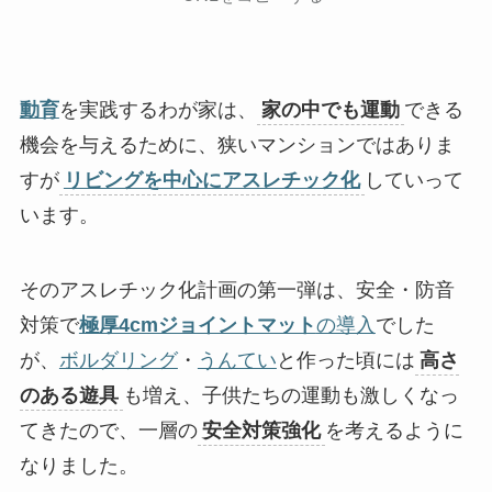
動育
を実践するわが家は、
家の中でも運動
できる
機会を与えるために、狭いマンションではありま
すが
リビングを中心にアスレチック化
していって
います。
そのアスレチック化計画の第一弾は、安全・防音
対策で
極厚4cmジョイントマット
の導入
でした
が、
ボルダリング
・
うんてい
と作った頃には
高さ
のある遊具
も増え、子供たちの運動も激しくなっ
てきたので、一層の
安全対策強化
を考えるように
なりました。