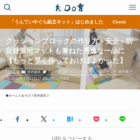
「うんていやぐら組立キット」はじめました
Check
クッションブロックの作り方－安全・防
音対策用マットも兼ねた秀逸な一品に
【もっと早く作っておけばよかった】
広告
アイデア
DIY
レビュー
おうちアスレチック
室内遊び
室内遊具
2021年2月17日
2021年11月9日
ホーム
あそび
室内遊具
URLをコピーする