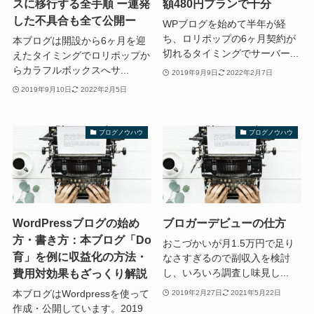
スに移行する全手順 ー連発
額480円プランで十分
した不具合も全て公開ー
WPブログを始めて半年が経
ち、ロリポップの6ヶ月契約が
本ブログは開設から6ヶ月を迎
切れるタイミングでサーバー...
えたタイミングでロリポップか
らカラフルボックスへサ...
2019年9月9日
2022年2月7日
2019年9月10日
2022年2月5日
ブログノウハウ
ブログノウハウ
WordPressブログの始め
ブロガーデビューの仕方
方・書き方：本ブログ「Do
おこづかいが月1.5万円で足り
育」を例に収益化の方法・
なさすぎるので副収入を検討
費用対効果もざっくり解説
し、いろいろ調査し味見し...
本ブログはWordpressを使って
2019年2月27日
2021年5月22日
作成・公開しています。2019